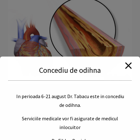
Concediu de odihna
Boala coronariană este o afecțiune care afectează
In perioada 6-21 august Dr. Tabacu este in concediu
arterele coronare, care furnizează sânge oxigenat inimii.
de odihna.
Această afecțiune poate duce la o reducere a fluxului
Serviciile medicale vor fi asigurate de medicul
sanguin către inimă, ceea ce poate provoca durere
inlocuitor
toracică, infarct miocardic sau chiar moartea. Ce este
boala coronariană și cum se dezvoltă Boala coronariană