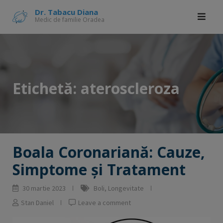
Skip
modal-check
Dr. Tabacu Diana
Medic de familie Oradea
to
content
Etichetă:
ateroscleroza
Boala Coronariană: Cauze,
Simptome și Tratament
30 martie 2023
Boli
,
Longevitate
Stan Daniel
Leave a comment