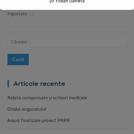
Dr. Fildan Daniela
se dezvoltă atunci când arterele coronare devin
îngustate….
This will close in
17
seconds
Caută
după:
Articole recente
Rețete compensate și scrisori medicale
Ghidul asiguratului
Anunt finalizare proiect PNRR
Anunt lansare proiect PNRR