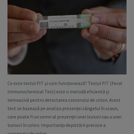
Ce este testul FIT și cum funcționează? Testul FIT (Fecal
Immunochemical Test) este o metodă eficientă și
neinvazivă pentru detectarea cancerului de colon. Acest
test se bazează pe analiza prezenței sângelui în scaun,
care poate fi un semn al prezenței unei leziuni sau a unei
tumori în colon. Importanța depistării precoce a
cancerului de colon….