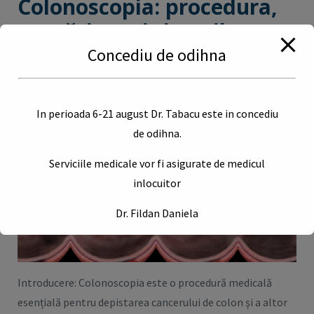
Colonoscopia: procedura,
pregătirea și riscurile
asociate
Concediu de odihna
28 martie 2023
Analize
,
Boli
,
Longevitate
Stan Daniel
Leave a comment
In perioada 6-21 august Dr. Tabacu este in concediu
de odihna.
Serviciile medicale vor fi asigurate de medicul
inlocuitor
Dr. Fildan Daniela
This will close in
16
seconds
Introducere: Colonoscopia este o procedură medicală
esențială pentru depistarea cancerului de colon și a altor