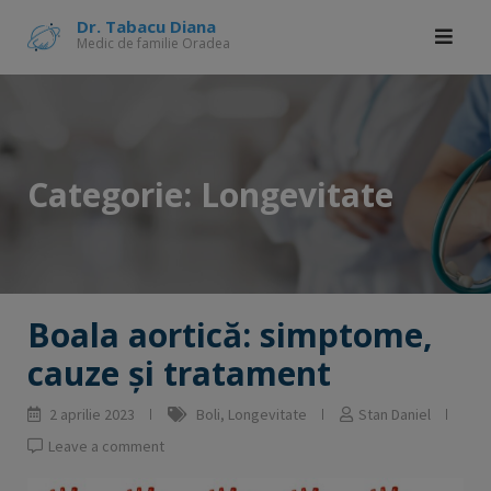
Skip
modal-check
Dr. Tabacu Diana
Medic de familie Oradea
to
content
Categorie:
Longevitate
Boala aortică: simptome,
cauze și tratament
2 aprilie 2023
Boli
,
Longevitate
Stan Daniel
Leave a comment