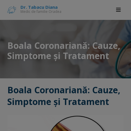
Skip
modal-check
Dr. Tabacu Diana
Medic de familie Oradea
to
content
Boala Coronariană: Cauze,
Simptome și Tratament
Boala Coronariană: Cauze,
Simptome și Tratament