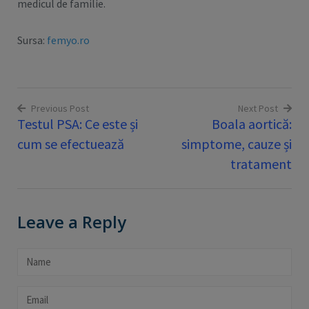
medicul de familie.
Sursa:
femyo.ro
Previous Post
Next Post
Testul PSA: Ce este și
Boala aortică:
Navigare
cum se efectuează
simptome, cauze și
în
tratament
articole
Leave a Reply