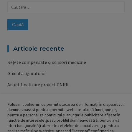
Caută
după:
Articole recente
Rețete compensate și scrisori medicale
Ghidul asiguratului
Anunt finalizare proiect PNRR
Anunt lansare proiect PNRR
Folosim cookie-uri ce permit stocarea de informații în dispozitivul
Campania de vaccinare contra gripei 2023/2024
dumneavoastră pentru a permite website-ului să funcționeze,
pentru a personaliza conținutul și anunțurile publicitare afișate în
funcție de interesele și/sau profilul dumneavoastră, pentru a vă
oferi funcționalități aferente rețelelor de socializare și pentru a
analiza traficul pe website. Apasand "Accepta" confirmati ca