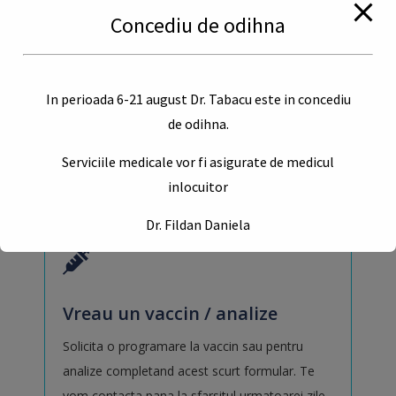
Concediu de odihna
Vreau adeverinta / aviz / alt
document
In perioada 6-21 august Dr. Tabacu este in concediu
Ai nevoie de o consultatie pentru eliberarea de
de odihna.
adeverinte, avize, trimiteri, concedii sau orice
Serviciile medicale vor fi asigurate de medicul
alte documente medicale?
inlocuitor
Dr. Fildan Daniela
This will close in
17
seconds
Vreau un vaccin / analize
Solicita o programare la vaccin sau pentru
analize completand acest scurt formular. Te
vom contacta pana la sfarsitul urmatoarei zile