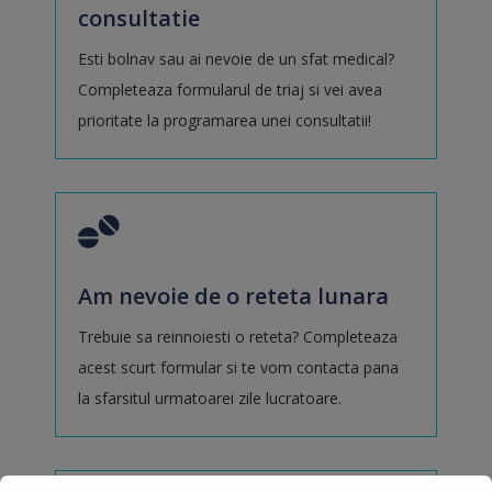
consultatie
Esti bolnav sau ai nevoie de un sfat medical?
Completeaza formularul de triaj si vei avea
prioritate la programarea unei consultatii!
Am nevoie de o reteta lunara
Trebuie sa reinnoiesti o reteta? Completeaza
acest scurt formular si te vom contacta pana
la sfarsitul urmatoarei zile lucratoare.