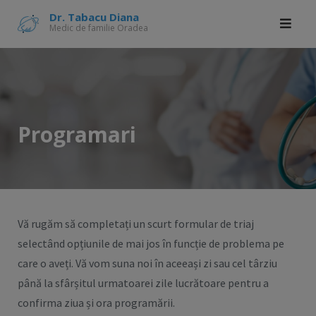
Skip
modal-check
Dr. Tabacu Diana
Medic de familie Oradea
to
content
Programari
Vă rugăm să completați un scurt formular de triaj
selectând opțiunile de mai jos în funcție de problema pe
care o aveți. Vă vom suna noi în aceeași zi sau cel târziu
până la sfârșitul urmatoarei zile lucrătoare pentru a
confirma ziua și ora programării.