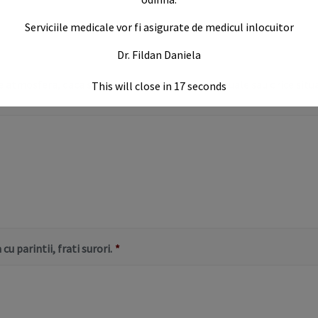
Serviciile medicale vor fi asigurate de medicul inlocuitor
Dr. Fildan Daniela
 atmosfera, daca sunt sau au fost stari conflictuale sau orice situa
This will close in
16
seconds
cu parintii, frati surori.
*