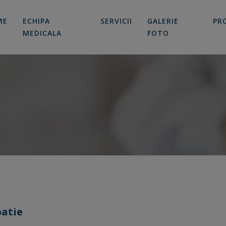
modal-check
ME
ECHIPA
SERVICII
GALERIE
PR
MEDICALA
FOTO
patie