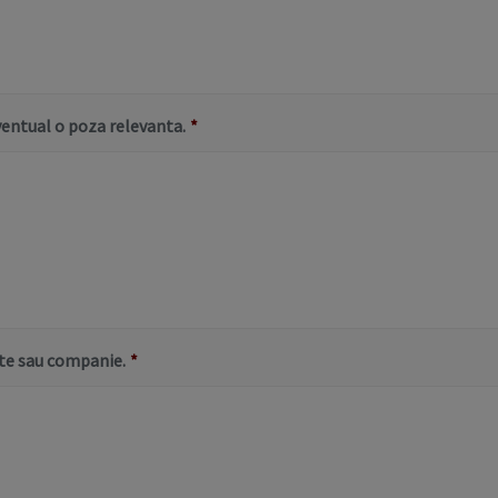
eventual o poza relevanta.
*
ate sau companie.
*