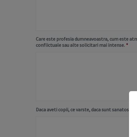
Care este profesia dumneavoastra, cum este atmos
conflictuale sau alte solicitari mai intense.
*
Daca aveti copii, ce varste, daca sunt sanatosi, d