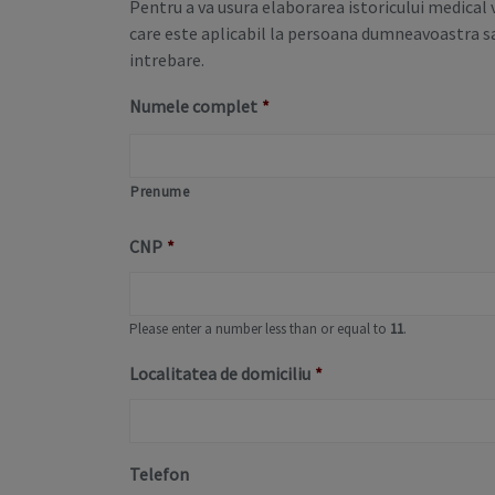
Pentru a va usura elaborarea istoricului medical
care este aplicabil la persoana dumneavoastra s
intrebare.
Numele complet
*
Prenume
CNP
*
Please enter a number less than or equal to
11
.
Localitatea de domiciliu
*
Telefon