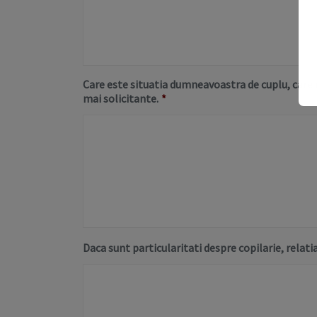
Care este situatia dumneavoastra de cuplu, care e
mai solicitante.
*
Daca sunt particularitati despre copilarie, relatia 