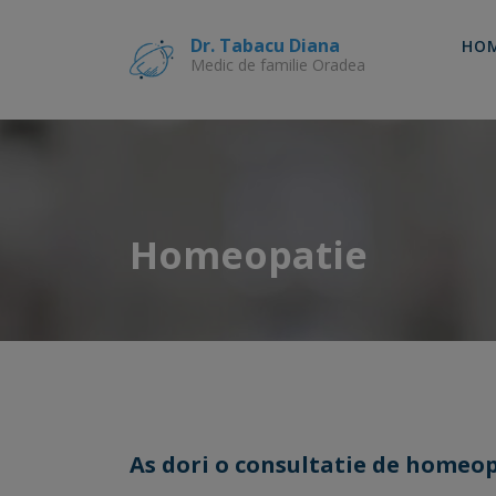
Skip
to
Dr. Tabacu Diana
HO
content
Medic de familie Oradea
Homeopatie
As dori o consultatie de homeo