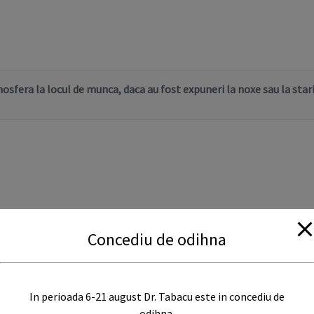
fera la locul de munca, daca au fost expuneri la noxe sau la star
Concediu de odihna
aca au fost evenimente in sarcina.
*
In perioada 6-21 august Dr. Tabacu este in concediu de
odihna.