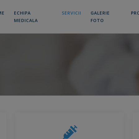
modal-check
ME
ECHIPA
SERVICII
GALERIE
PR
MEDICALA
FOTO