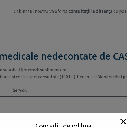
Cabinetul nostru va oferta
consultații la distanță
ce pot 
or medicale nedecontate de CA
 se solicită onorarii suplimentare.
ional și costul unei consultații (100 lei). Pentru cetățenii străini pr
Serviciu
Concediu de odihna
inscrisi / neasigurati