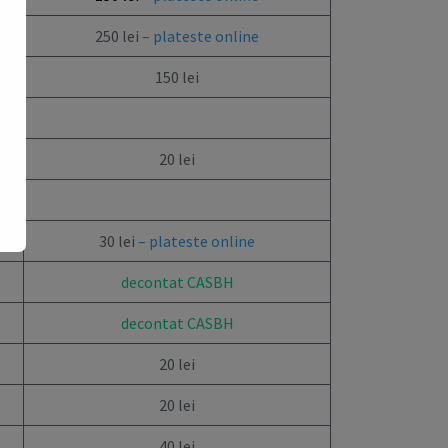
250 lei
– plateste online
150 lei
20 lei
30 lei
– plateste online
decontat CASBH
decontat CASBH
20 lei
20 lei
40 lei