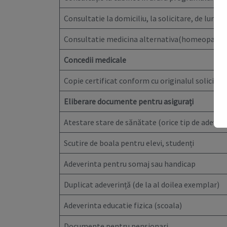
Consultatie la domiciliu, la solicitare, de luni p
Consultatie medicina alternativa(homeopatie, 
Concedii medicale
Copie certificat conform cu originalul solicita
Eliberare documente pentru asigurați
Atestare stare de sănătate (orice tip de adeveri
Scutire de boala pentru elevi, studenți
Adeverinta pentru somaj sau handicap
Duplicat adeverință (de la al doilea exemplar)
Adeverinta educatie fizica (scoala)
Documente pentru pensionari