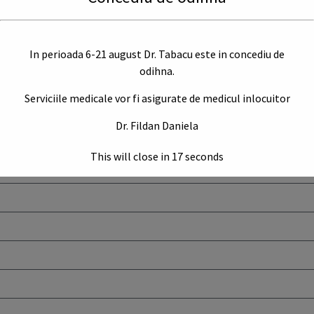
ână vineri, până la orele 20
In perioada 6-21 august Dr. Tabacu este in concediu de
fitoterapie)
odihna.
Serviciile medicale vor fi asigurate de medicul inlocuitor
tă de angajator
Dr. Fildan Daniela
This will close in
17
seconds
nță) pentru copii <18 ani