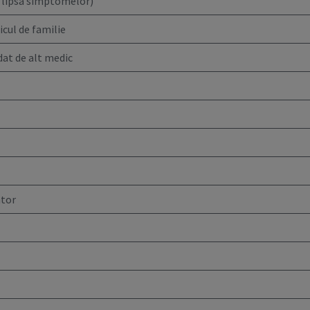
n lipsa simptomelor)
cul de familie
dat de alt medic
ator