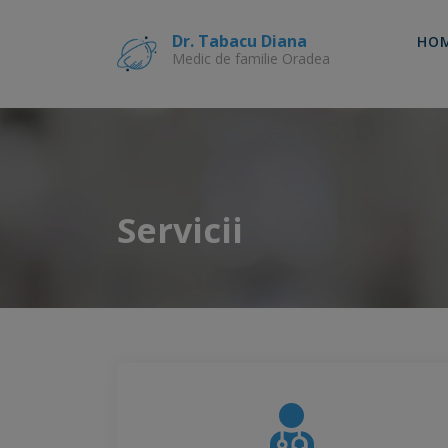
Skip
to
Dr. Tabacu Diana
HO
content
Medic de familie Oradea
Servicii