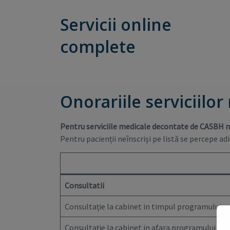
Servicii online
complete
Onorariile serviciil
Pentru serviciile medicale decontate de CASBH nu
Pentru pacienții neînscriși pe listă se percepe adiț
Consultatii
Consultație la cabinet in timpul programului
Consultație la cabinet in afara programului / ne