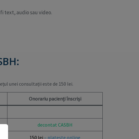
fi text, audio sau video.
SBH:
ețul unei consultații este de 150 lei.
Onorariu pacienți înscriși
decontat CASBH
150 lei
– plateste online