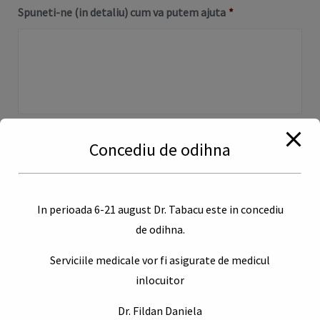
DD
Spuneti-ne (in detaliu) cum va putem ajuta
*
slash
MM
slash
YYYY
0 de 500 caractere max
Concediu de odihna
De exemplu ce simptome aveti.
Doriti sa atasati un document sau o poza?
In perioada 6-21 august Dr. Tabacu este in concediu
de odihna.
Drop files here or
Serviciile medicale vor fi asigurate de medicul
inlocuitor
Dr. Fildan Daniela