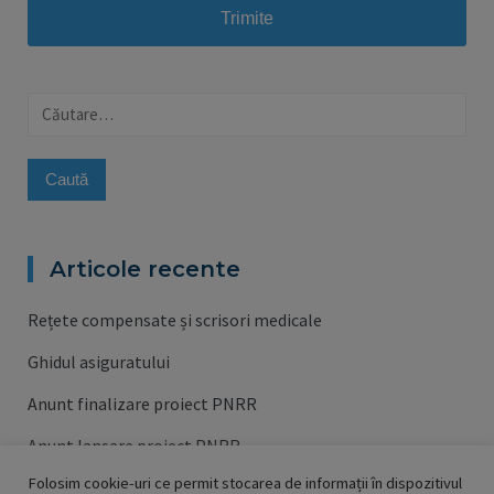
Caută
după:
Articole recente
Rețete compensate și scrisori medicale
Ghidul asiguratului
Anunt finalizare proiect PNRR
Anunt lansare proiect PNRR
Folosim cookie-uri ce permit stocarea de informații în dispozitivul
Campania de vaccinare contra gripei 2023/2024