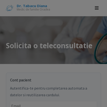
Skip
modal-check
Dr. Tabacu Diana
Medic de familie Oradea
to
content
Solicita o teleconsultatie
Cont pacient
Autentifica-te pentru completarea automata a
datelor si reutilizarea cardului.