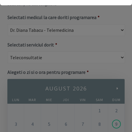
acest camp nu este obligatoriu
This will close in
17
seconds
Selectati medicul la care doriti programarea
*
Selectati serviciul dorit
*
Alegeti o zi si o ora pentru programare
*
AUGUST 2026
LUN
MAR
MIE
JOI
VIN
SAM
DUM
1
2
3
4
5
6
7
8
9