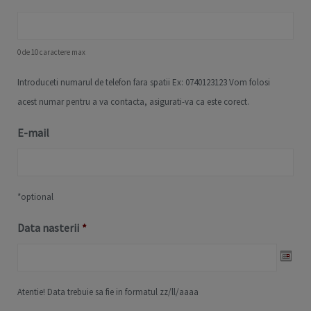
0 de 10 caractere max
Introduceti numarul de telefon fara spatii Ex: 0740123123 Vom folosi
acest numar pentru a va contacta, asigurati-va ca este corect.
E-mail
*optional
Data nasterii
*
Date
Atentie! Data trebuie sa fie in formatul zz/ll/aaaa
Format: