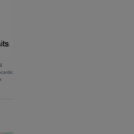
tă
ocardic
e