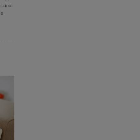
accinul
de