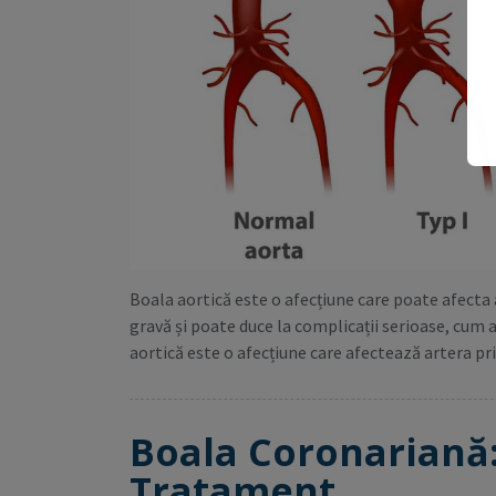
Boala aortică este o afecțiune care poate afecta
gravă și poate duce la complicații serioase, cum a
aortică este o afecțiune care afectează artera pr
Boala Coronariană
Tratament