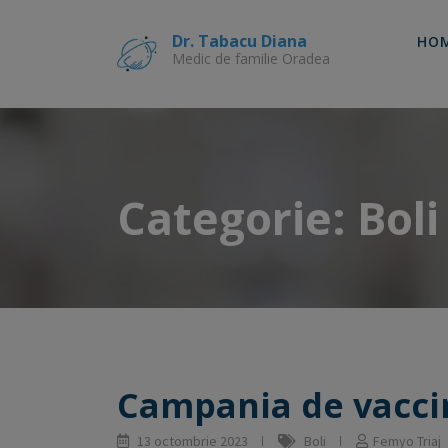
Skip
to
Dr. Tabacu Diana
HO
content
Medic de familie Oradea
Categorie:
Boli
Campania de vaccin
13 octombrie 2023
Boli
Femyo Triaj