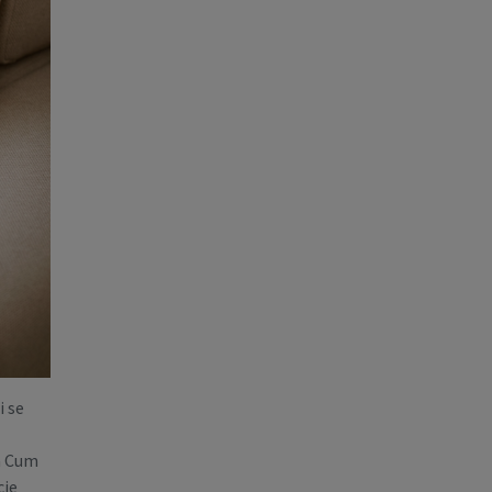
i se
la Cum
cie