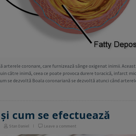
ă arterele coronare, care furnizează sânge oxigenat inimii. Aceas
guin către inimă, ceea ce poate provoca durere toracică, infarct mi
cum se dezvoltă Boala coronariană se dezvoltă atunci când arterel
 și cum se efectuează
Stan Daniel
Leave a comment