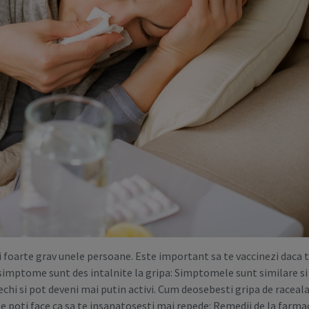
 foarte grav unele persoane. Este important sa te vaccinezi daca t
simptome sunt des intalnite la gripa: Simptomele sunt similare si
rechi si pot deveni mai putin activi. Cum deosebesti gripa de racea
 le poti face ca sa te insanatosesti mai repede: Remedii de la farma