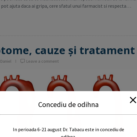
ot ajuta daca ai gripa, cere sfatul unui farmacist si respecta…
ptome, cauze și tratament
 Daniel
Leave a comment
Concediu de odihna
In perioada 6-21 august Dr. Tabacu este in concediu de
odihna.