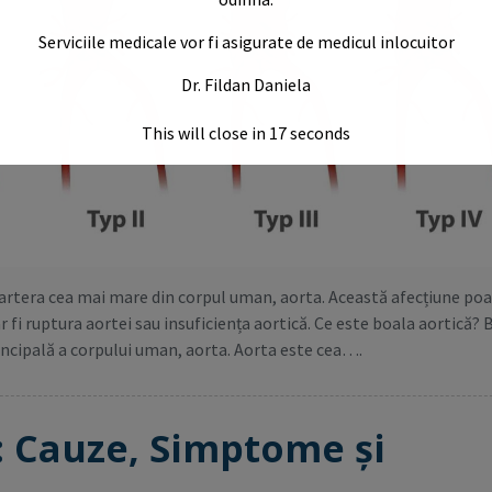
Serviciile medicale vor fi asigurate de medicul inlocuitor
Dr. Fildan Daniela
This will close in
15
seconds
 artera cea mai mare din corpul uman, aorta. Această afecțiune poa
r fi ruptura aortei sau insuficiența aortică. Ce este boala aortică? 
incipală a corpului uman, aorta. Aorta este cea….
: Cauze, Simptome și