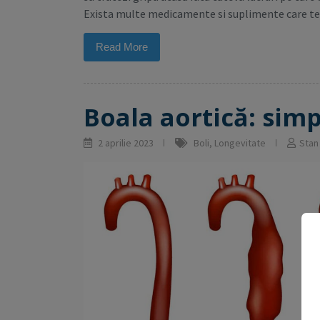
Exista multe medicamente si suplimente care te p
Read More
Boala aortică: sim
2 aprilie 2023
Boli
,
Longevitate
Stan