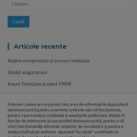
Caută
după:
Articole recente
Rețete compensate și scrisori medicale
Ghidul asiguratului
Anunt finalizare proiect PNRR
Anunt lansare proiect PNRR
Folosim cookie-uri ce permit stocarea de informații în dispozitivul
Campania de vaccinare contra gripei 2023/2024
dumneavoastră pentru a permite website-ului să funcționeze,
pentru a personaliza conținutul și anunțurile publicitare afișate în
funcție de interesele și/sau profilul dumneavoastră, pentru a vă
oferi funcționalități aferente rețelelor de socializare și pentru a
analiza traficul pe website. Apasand "Accepta" confirmati ca