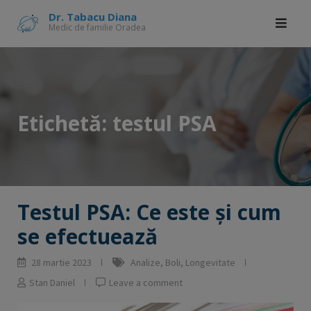
Skip
modal-check
Dr. Tabacu Diana
Medic de familie Oradea
to
content
Etichetă:
testul PSA
Testul PSA: Ce este și cum
se efectuează
28 martie 2023
Analize
,
Boli
,
Longevitate
Stan Daniel
Leave a comment