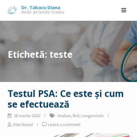
Skip
Dr. Tabacu Diana
Medic de familie Oradea
to
content
Etichetă:
teste
Testul PSA: Ce este și cum
se efectuează
28 martie 2023
Analize
,
Boli
,
Longevitate
Stan Daniel
Leave a comment