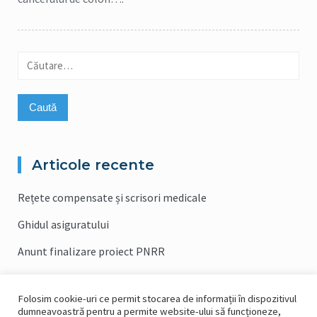
Caută
după:
Articole recente
Rețete compensate și scrisori medicale
Ghidul asiguratului
Anunt finalizare proiect PNRR
Anunt lansare proiect PNRR
Folosim cookie-uri ce permit stocarea de informații în dispozitivul
Campania de vaccinare contra gripei 2023/2024
dumneavoastră pentru a permite website-ului să funcționeze,