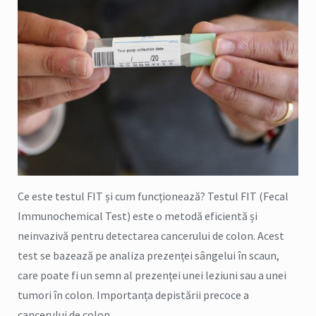
Ce este testul FIT și cum funcționează? Testul FIT (Fecal
Immunochemical Test) este o metodă eficientă și
neinvazivă pentru detectarea cancerului de colon. Acest
test se bazează pe analiza prezenței sângelui în scaun,
care poate fi un semn al prezenței unei leziuni sau a unei
tumori în colon. Importanța depistării precoce a
cancerului de colon….